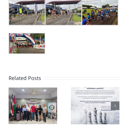
Related Posts
Club de
CCPCR
Ajedrez
Informa