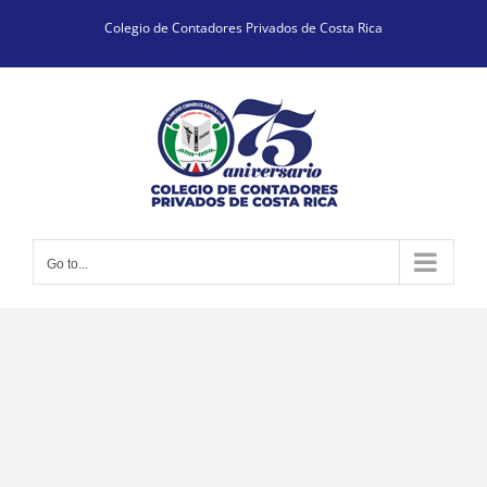
Skip
Colegio de Contadores Privados de Costa Rica
to
content
Go to...