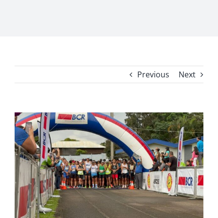
Previous
Next
View
Larger
Image