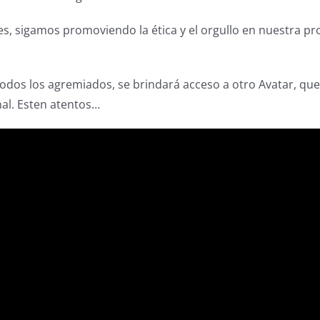
s, sigamos promoviendo la ética y el orgullo en nuestra p
odos los agremiados, se brindará acceso a otro Avatar, que
nal. Esten atentos…