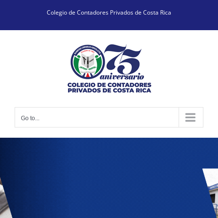
Skip
Colegio de Contadores Privados de Costa Rica
to
content
Go to...