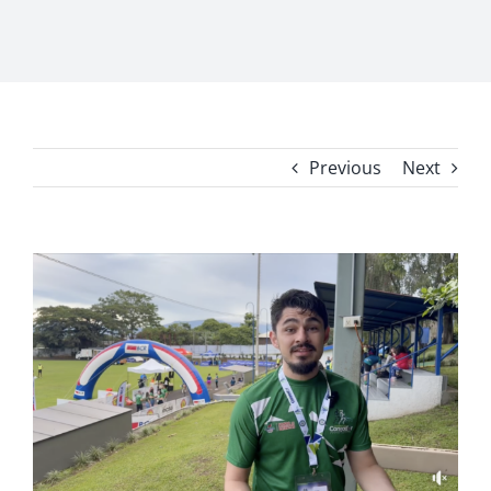
Previous
Next
View
Larger
Image