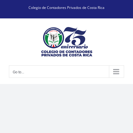
Skip
Colegio de Contadores Privados de Costa Rica
to
content
Go to...