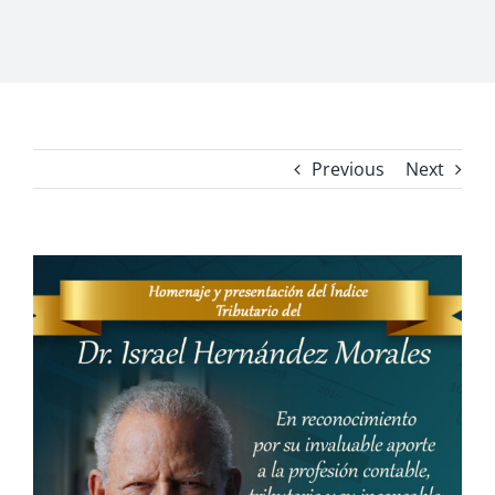
Previous
Next
View
Larger
Image