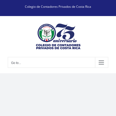
Skip
Colegio de Contadores Privados de Costa Rica
to
content
Go to...