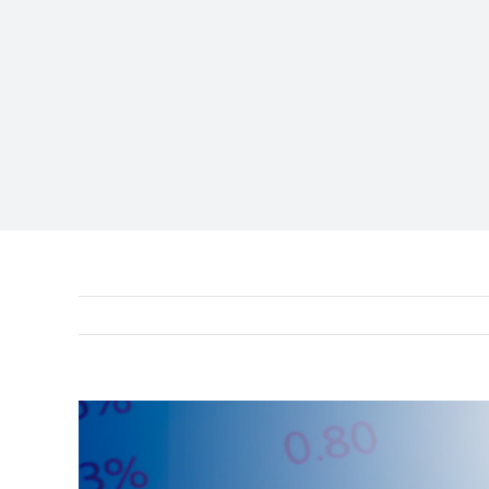
View
Larger
Image