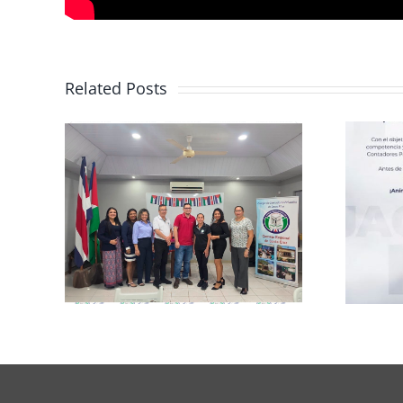
Related Posts
rma
Club de Ajedrez