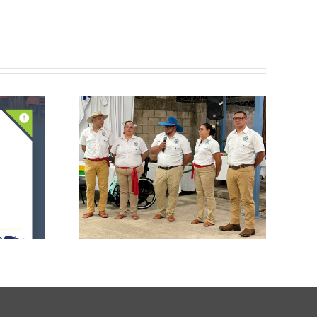
n de la
CCPCR Informa
ulio