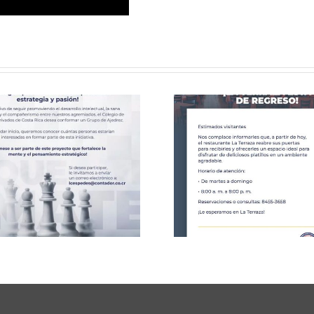
Celebració
CCPCR Informa
25 de J