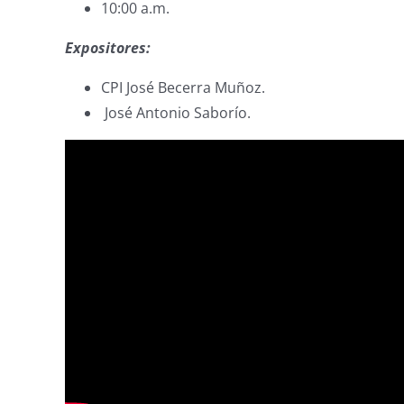
10:00 a.m.
Expositores:
CPI José Becerra Muñoz.
José Antonio Saborío.