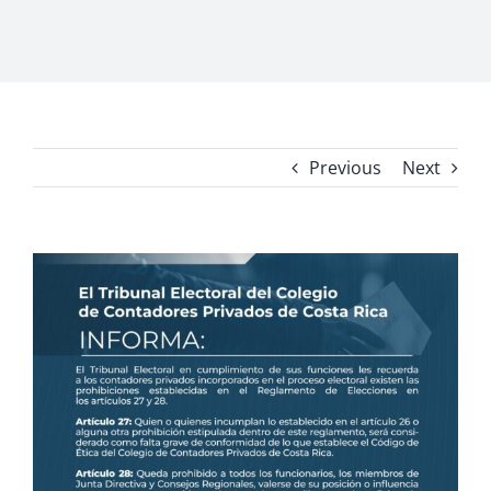
Previous
Next
View
Larger
Image