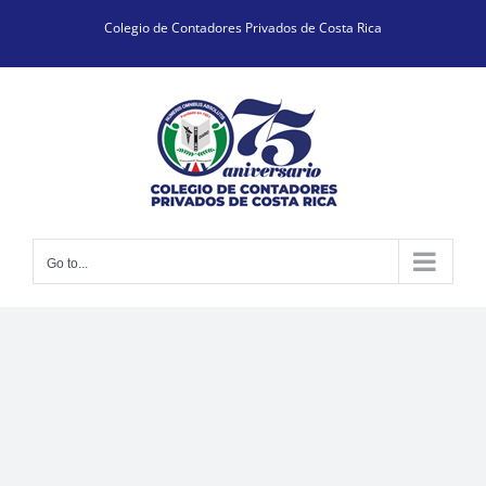
Skip
Colegio de Contadores Privados de Costa Rica
to
content
Go to...