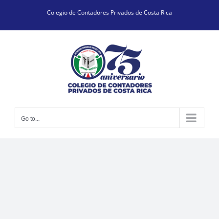
Skip
Colegio de Contadores Privados de Costa Rica
to
content
Go to...