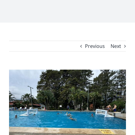
Previous
Next
View
Larger
Image