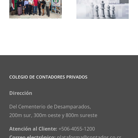
Ajedrez
Informa
COLEGIO DE CONTADORES PRIVADOS
Dirección
Del Cementerio de Desamparados,
200m sur, 300m oeste y 800m sureste
Atención al Cliente:
+506-4055-1200
Correo electrónico:
plataforma@contador.co.cr