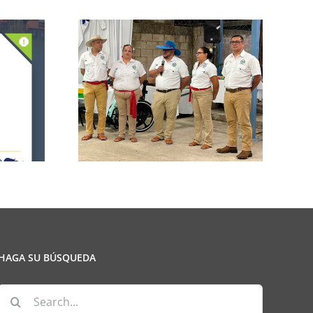
n de la
CCPCR Informa
ulio
HAGA SU BÚSQUEDA
Search