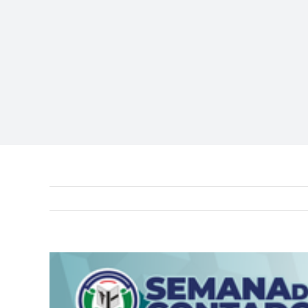
View
Larger
Image