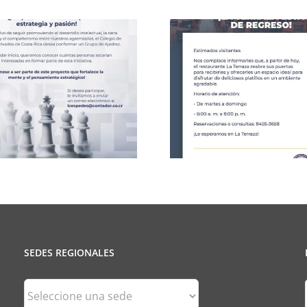
Celebració
CCPCR Informa
25 de J
SEDES REGIONALES
Sedes