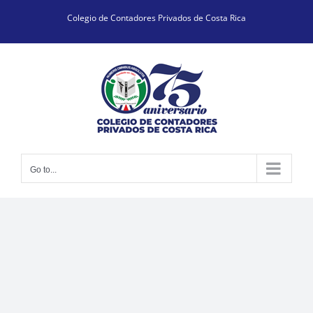
Skip
Colegio de Contadores Privados de Costa Rica
to
content
Go to...