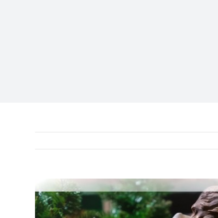
View
Larger
Image