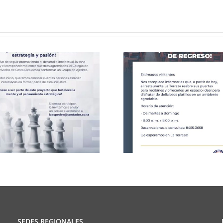
Celebració
CCPCR Informa
25 de J
SEDES REGIONALES