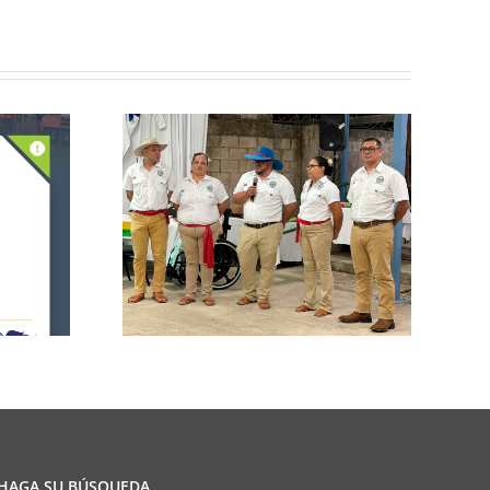
n de la
CCPCR Informa
ulio
HAGA SU BÚSQUEDA