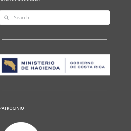
Search
for:
PATROCINIO