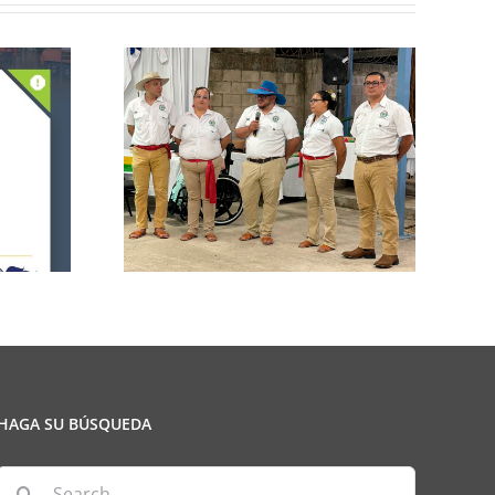
n de la
CCPCR Informa
ulio
HAGA SU BÚSQUEDA
Search