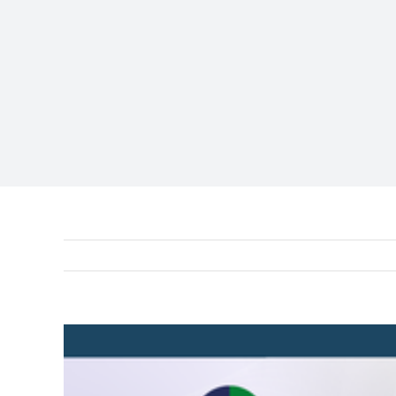
View
Larger
Image