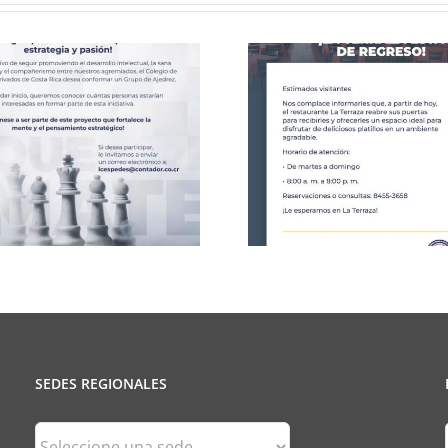
Celebració
CCPCR Informa
25 de J
SEDES REGIONALES
Sedes