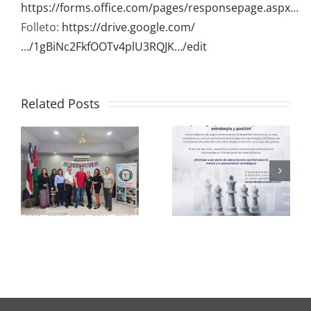
https://forms.office.com/pages/responsepage.aspx…
Folleto:
https://drive.google.com/
…/1gBiNc2FkfOOTv4plU3RQJK…/edit
Related Posts
Club de
CCPCR
Ajedrez
Informa