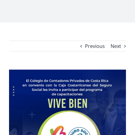
Previous
Next
View
Larger
Image