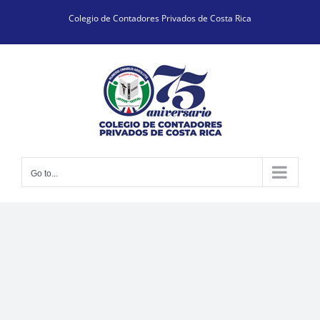
Skip
Colegio de Contadores Privados de Costa Rica
to
content
Go to...