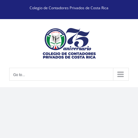
Skip
Colegio de Contadores Privados de Costa Rica
to
content
Go to...