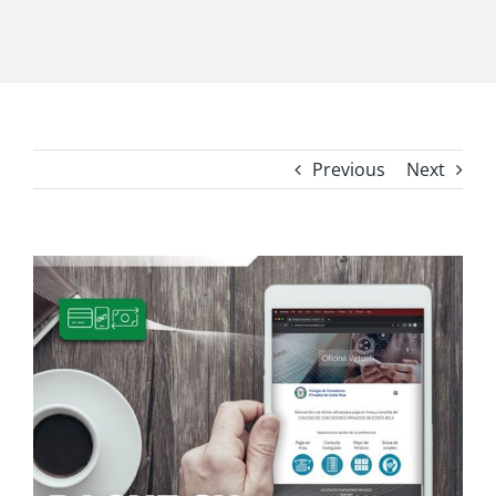
Previous
Next
View
Larger
Image