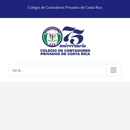
Skip
Colegio de Contadores Privados de Costa Rica
to
content
Go to...