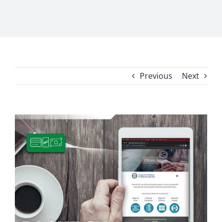
Previous
Next
View
Larger
Image