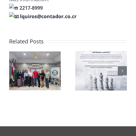
2217-8999
lquiros@contador.co.cr
Related Posts
Club de
CCPCR
Ajedrez
Informa