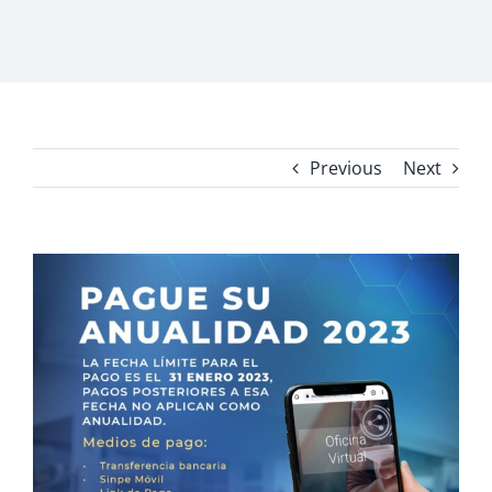
Previous
Next
View
Larger
Image