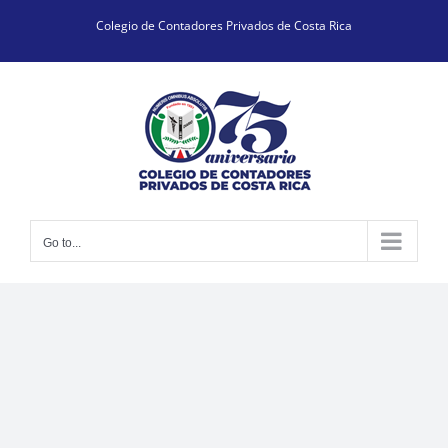
Skip
Colegio de Contadores Privados de Costa Rica
to
content
Go to...