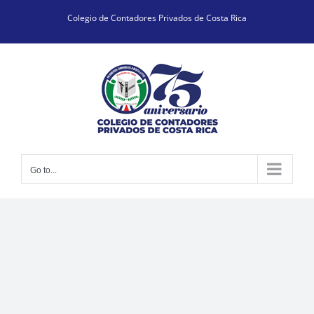
Skip
Colegio de Contadores Privados de Costa Rica
to
content
Go to...