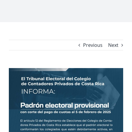
Previous
Next
View
Larger
Image