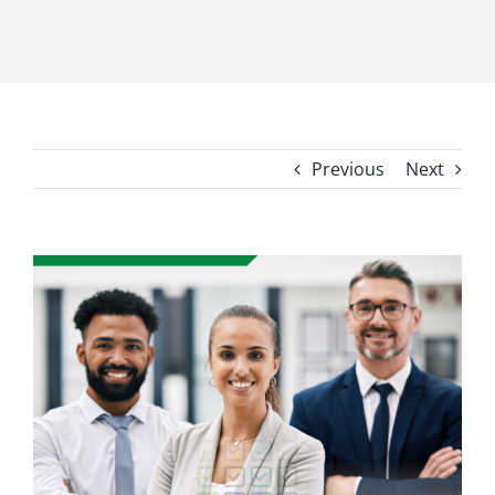
Previous
Next
View
Larger
Image