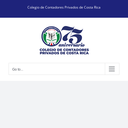
Skip
Colegio de Contadores Privados de Costa Rica
to
content
Go to...