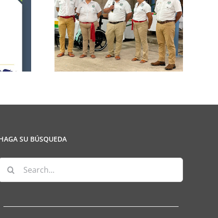
n de la
CCPCR Informa
ulio
HAGA SU BÚSQUEDA
Search
for: