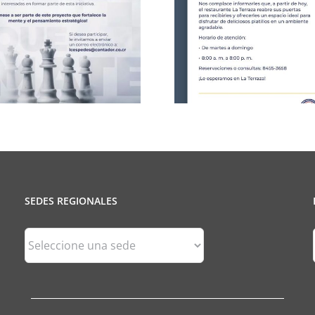
Celebració
CCPCR Informa
25 de J
SEDES REGIONALES
Sedes
Regionales