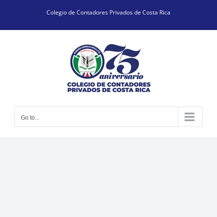
Skip
Colegio de Contadores Privados de Costa Rica
to
content
Go to...