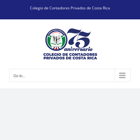
Skip
Colegio de Contadores Privados de Costa Rica
to
content
Go to...