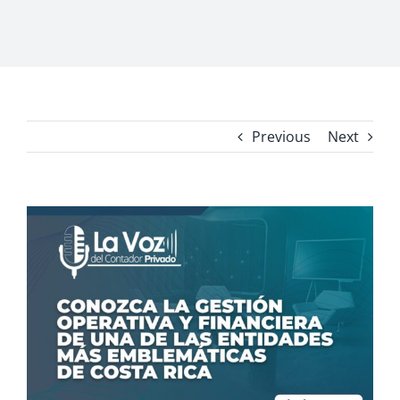
Previous
Next
View
Larger
Image