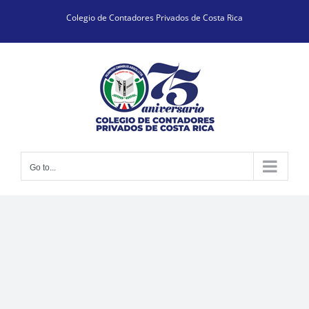
Skip
Colegio de Contadores Privados de Costa Rica
to
content
Go to...