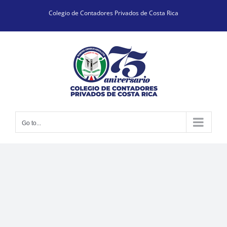
Skip
Colegio de Contadores Privados de Costa Rica
to
content
Go to...