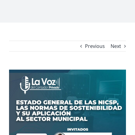
Previous
Next
View
Larger
Image