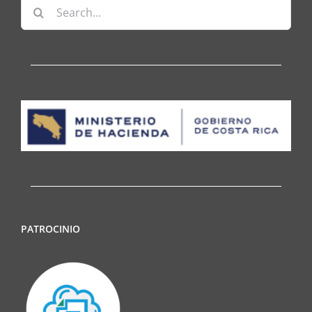
Search
for:
PATROCINIO