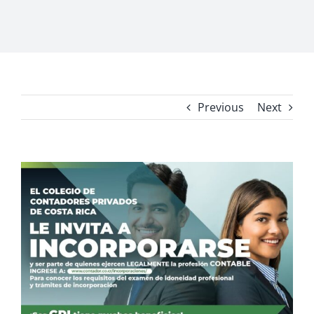
Previous
Next
View
Larger
Image