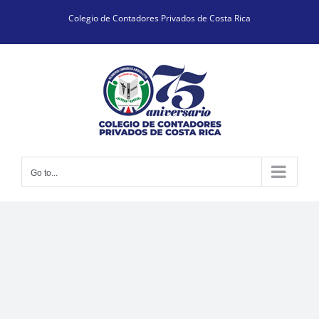
Skip
Colegio de Contadores Privados de Costa Rica
to
content
Go to...