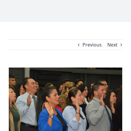
Previous
Next
View
Larger
Image