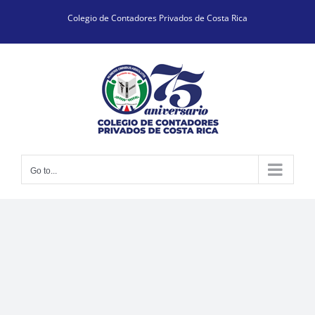
Skip
Colegio de Contadores Privados de Costa Rica
to
content
Go to...