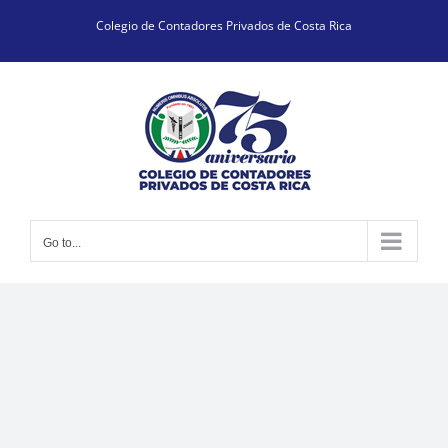
Skip
Colegio de Contadores Privados de Costa Rica
to
content
Go to...