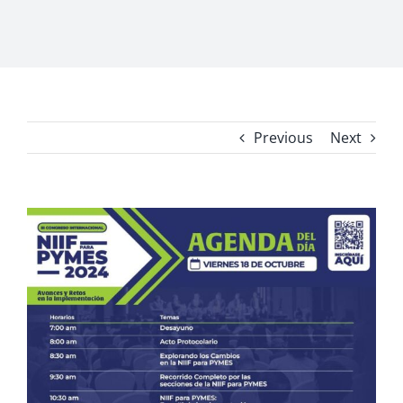
Previous
Next
View
Larger
Image