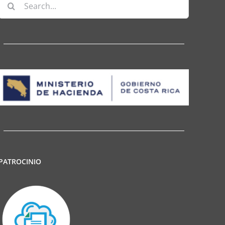
Search
for:
PATROCINIO