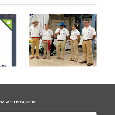
n de la
CCPCR Informa
ulio
HAGA SU BÚSQUEDA