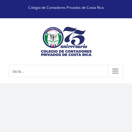
Skip
Colegio de Contadores Privados de Costa Rica
to
content
Go to...