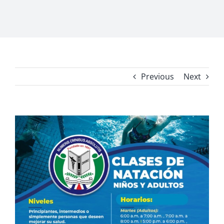
Previous
Next
View
Larger
Image