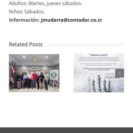
Adultos: Martes, jueves sábados.
Niños: Sábados.
Información:
jmudarra@contador.co.cr
Related Posts
Club de
CCPCR
Ajedrez
Informa