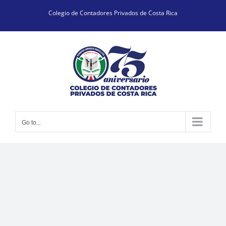
Skip
Colegio de Contadores Privados de Costa Rica
to
content
Go to...