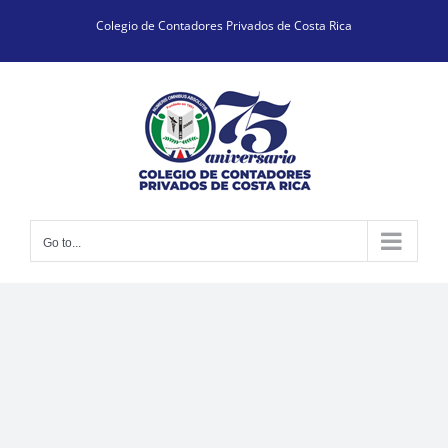
Skip
Colegio de Contadores Privados de Costa Rica
to
content
Go to...