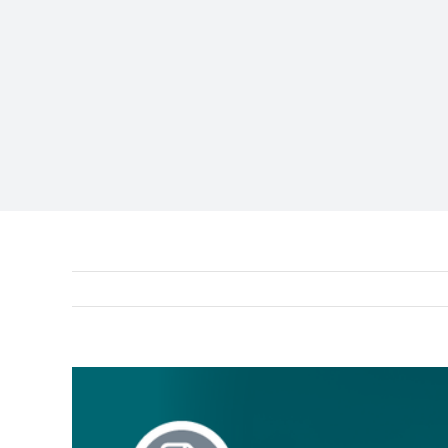
View
Larger
Image