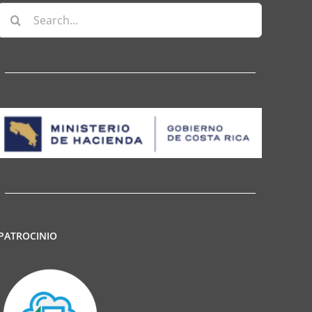
Search
for:
PATROCINIO