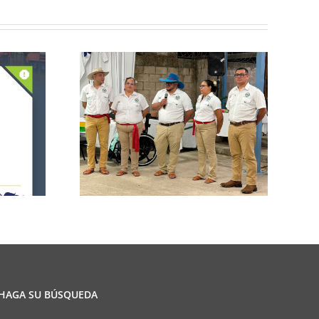
n de la
CCPCR Informa
ulio
HAGA SU BÚSQUEDA