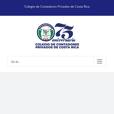
Skip
Colegio de Contadores Privados de Costa Rica
to
content
Go to...