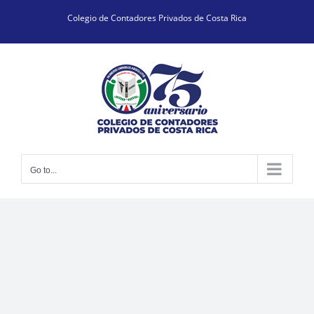
Skip
Colegio de Contadores Privados de Costa Rica
to
content
Go to...