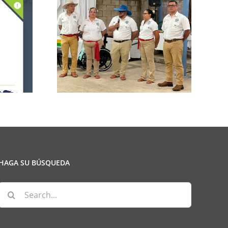
n de la
CCPCR Informa
ulio
HAGA SU BÚSQUEDA
Search
for: