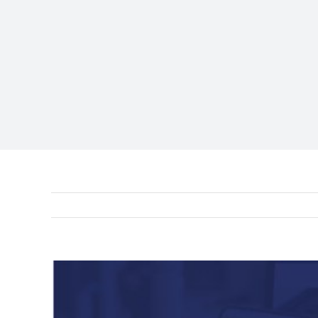
View
Larger
Image