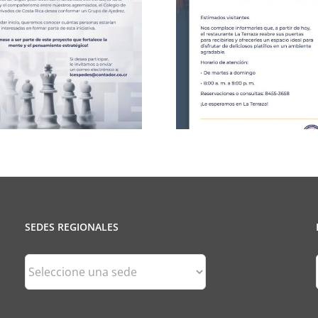
Celebració
CCPCR Informa
25 de J
SEDES REGIONALES
Sedes
Regionales