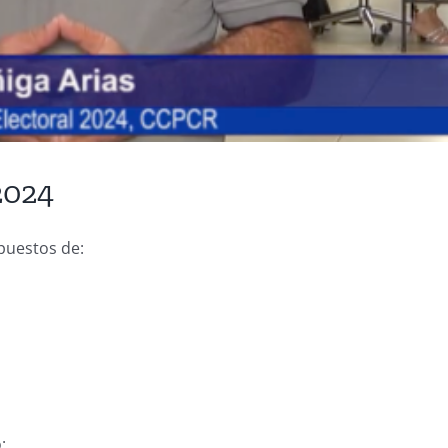
2024
 puestos de:
: