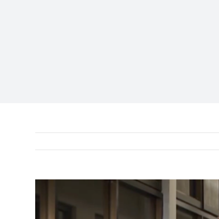
View
Larger
Image