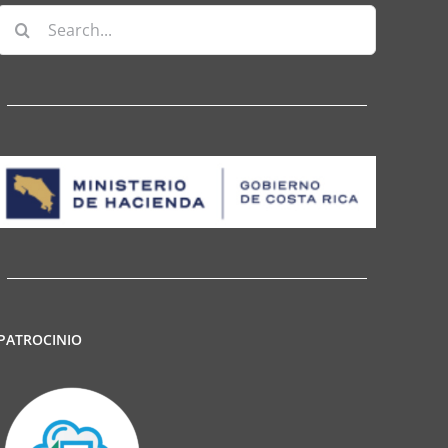
Search
for:
PATROCINIO