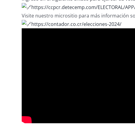
https://ccpcr.detecemp.com/ELECTORAL/APP
Visite nuestro micrositio para más información so
https://contador.co.cr/elecciones-2024/