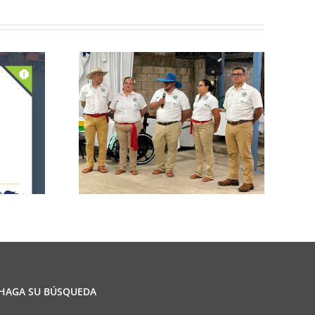
n de la
CCPCR Informa
ulio
HAGA SU BÚSQUEDA