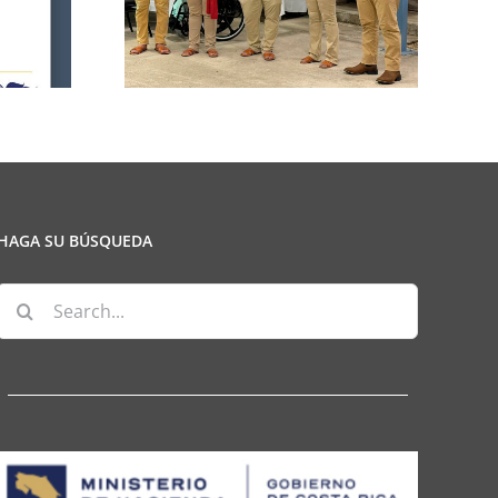
ulio
HAGA SU BÚSQUEDA
Search
for: