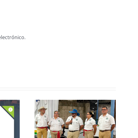
lectrónico.
n de la
CCPCR Informa