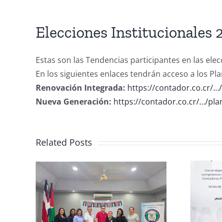
Elecciones Institucionales 
Estas son las Tendencias participantes en las el
En los siguientes enlaces tendrán acceso a los Pl
Renovación Integrada:
https://contador.co.cr/…
Nueva Generación:
https://contador.co.cr/…/pl
Related Posts
rma
Club de Ajedrez