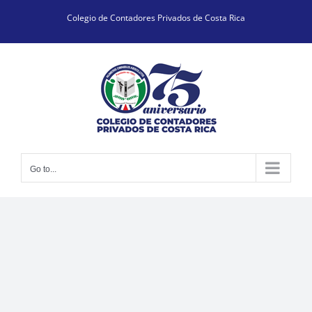
Skip
Colegio de Contadores Privados de Costa Rica
to
content
Go to...