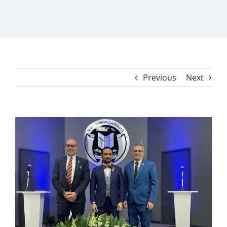
Previous
Next
View
Larger
Image