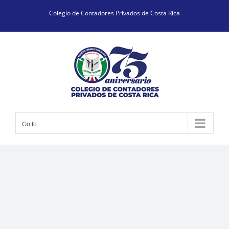
Skip
Colegio de Contadores Privados de Costa Rica
to
content
Go to...