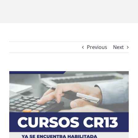
Previous
Next
View
Larger
Image