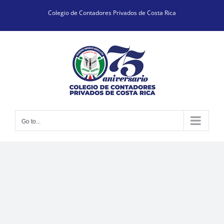
Skip
Colegio de Contadores Privados de Costa Rica
to
content
Go to...