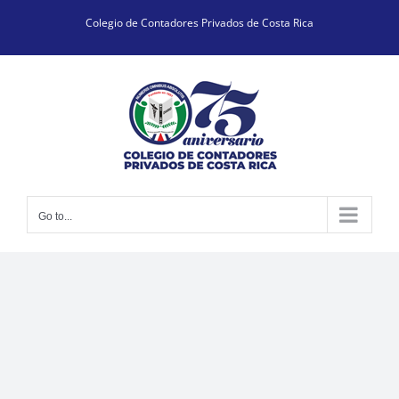
Skip
Colegio de Contadores Privados de Costa Rica
to
content
Go to...