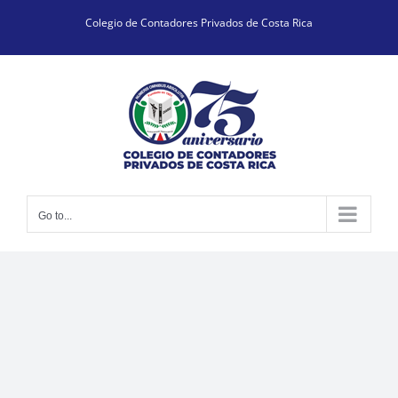
Skip
Colegio de Contadores Privados de Costa Rica
to
content
Go to...