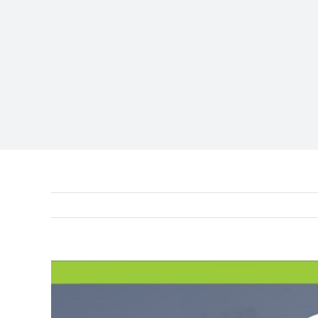
View
Larger
Image