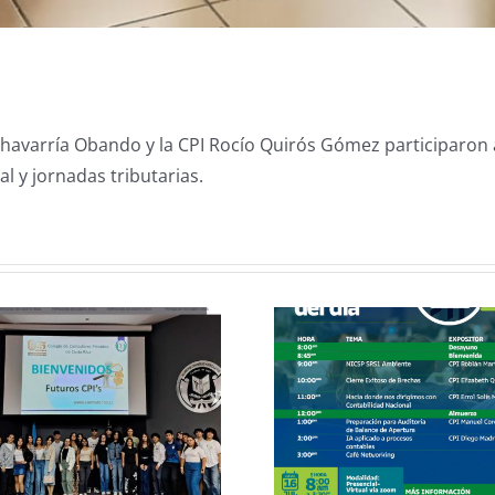
havarría Obando y la CPI Rocío Quirós Gómez participaron 
al y jornadas tributarias.
V Congreso
Nacional de
CCPCR I
Contadores