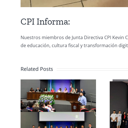
CPI Informa:
Nuestros miembros de Junta Directiva CPI Kevin C
de educación, cultura fiscal y transformación digit
Related Posts
n de
CCPCR Informa
s