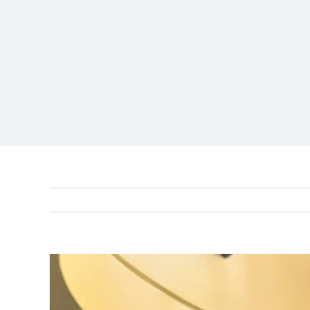
View
Larger
Image