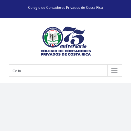
Skip
Colegio de Contadores Privados de Costa Rica
to
content
Go to...