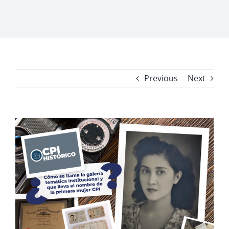
Previous
Next
View
Larger
Image