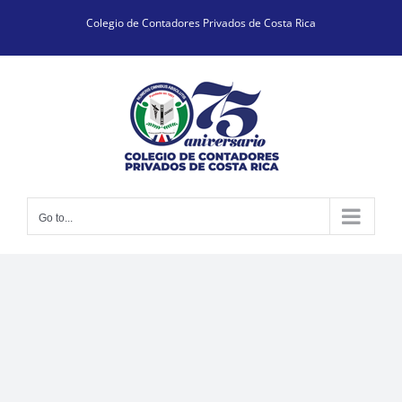
Skip
Colegio de Contadores Privados de Costa Rica
to
content
Go to...