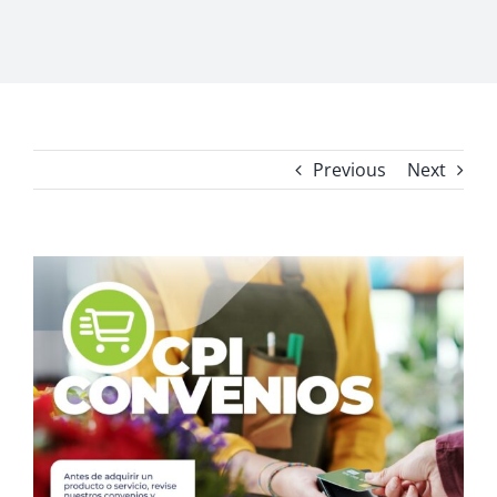
Previous
Next
View
Larger
Image