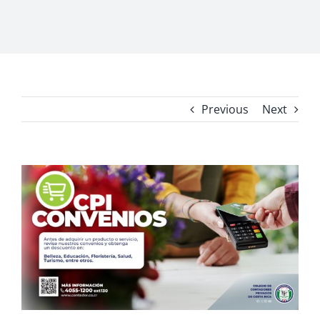
Previous
Next
View
Larger
Image