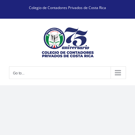
Skip
Colegio de Contadores Privados de Costa Rica
to
content
Go to...