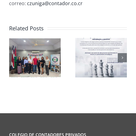
correo:
czuniga@contador.co.cr
Related Posts
Club de
CCPCR
Ajedrez
Informa
COLEGIO DE CONTADORES PRIVADOS