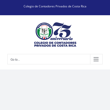
Skip
Colegio de Contadores Privados de Costa Rica
to
content
Go to...