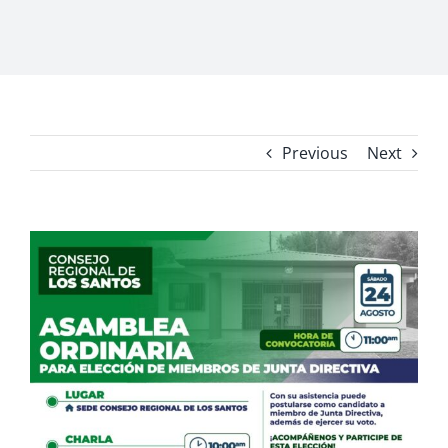
Previous
Next
View
Larger
Image