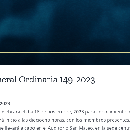
eral Ordinaria 149-2023
-2023
elebrará el día 16 de noviembre, 2023 para conocimiento, 
 inicio a las dieciocho horas, con los miembros presentes, 
e llevará a cabo en el Auditorio San Mateo, en la sede cent