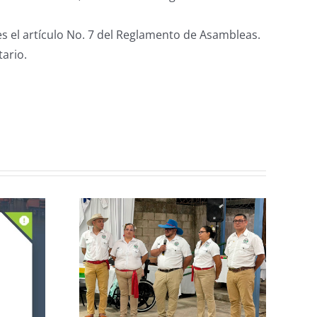
tes el artículo No. 7 del Reglamento de Asambleas.
tario.
n de la
CCPCR Informa
ulio