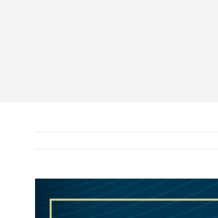
View
Larger
Image