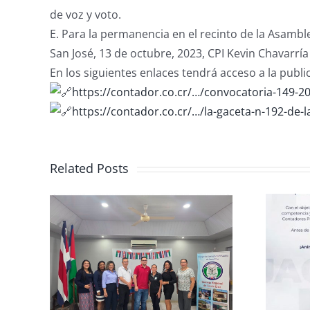
de voz y voto.
E. Para la permanencia en el recinto de la Asamble
San José, 13 de octubre, 2023, CPI Kevin Chavarría
En los siguientes enlaces tendrá acceso a la publi
https://contador.co.cr/…/convocatoria-149-2
https://contador.co.cr/…/la-gaceta-n-192-de-
Related Posts
rma
Club de Ajedrez