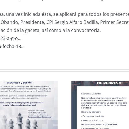
a, una vez iniciada ésta, se aplicará para todos los presen
 Obando, Presidente, CPI Sergio Alfaro Badilla, Primer Secre
cación de la gaceta, así como a la convocatoria.
023-a-g-o…
la-fecha-18…
Celebració
CCPCR Informa
25 de J