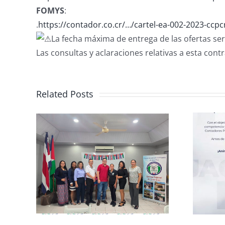
FOMYS
:
.
https://contador.co.cr/…/cartel-ea-002-2023-ccp
La fecha máxima de entrega de las ofertas ser
Las consultas y aclaraciones relativas a esta con
Related Posts
rma
Club de Ajedrez