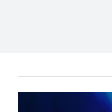
View
Larger
Image