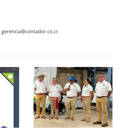
o
gerencia@contador.co.cr
n de la
CCPCR Informa
ulio