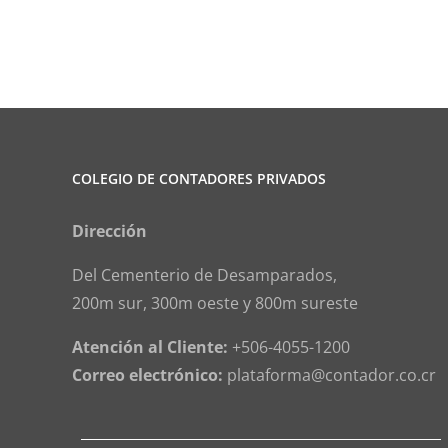
jurídica,
por
servicios
profesionales
COLEGIO DE CONTADORES PRIVADOS
Dirección
Del Cementerio de Desamparados,
200m sur, 300m oeste y 800m sureste
Atención al Cliente:
+506-4055-1200
Correo electrónico:
plataforma@contador.co.cr