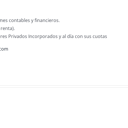
rmes contables y financieros.
 renta).
ores Privados Incorporados y al día con sus cuotas
com
Cont
Priva
Auxiliar
(Por