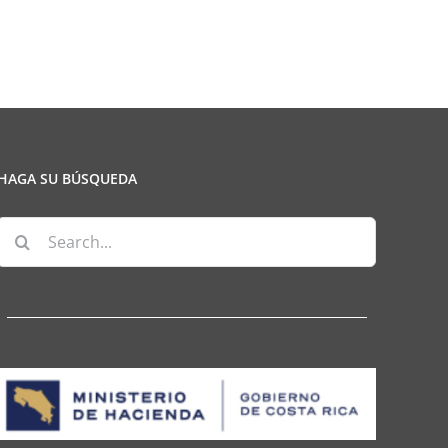
Contable
cios
sionales)
HAGA SU BÚSQUEDA
Search
for: